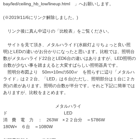
bay/led/ceiling_hb_low/lineup.html 」へお願いします。
(※2019/11/6にリンク解除しました。)
リンク後に真ん中辺りの「比較表」をご覧ください。
サイトを見て頂き、メタルハライド(水銀灯よりちょっと良い照
明)とLEDの違いがお分かりになったと思います。比較では、照明台
数がメタルハライド22台とLED6台の違いはありますが、LED照明の
台数が少ない事を踏まえると大変すばらしい照明器具です。
照明分布図より 50m×10mの500㎡ を照らすに辺り「メタルハ
ライド」は２２台、「LED」は６台(ただし、照明部分は１台に２カ
所)の差があります。照明の台数が半分です。それと下記に簡単では
ありますが、比較をまとめます。
メタルハライ
ド LED
消 費 電 力 ： 263W ×２２台分 ＝5786W
180W× ６台 ＝1080W