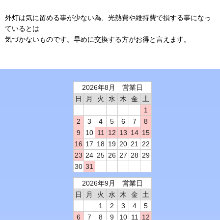
外灯は気に留める事が少ない為、光熱費や維持費で損する事になっ
ているとは
気づかないものです。早めに交換する方がお得と言えます。
2026年8月 営業日
日
月
火
水
木
金
土
1
2
3
4
5
6
7
8
9
10
11
12
13
14
15
16
17
18
19
20
21
22
23
24
25
26
27
28
29
30
31
2026年9月 営業日
日
月
火
水
木
金
土
1
2
3
4
5
6
7
8
9
10
11
12