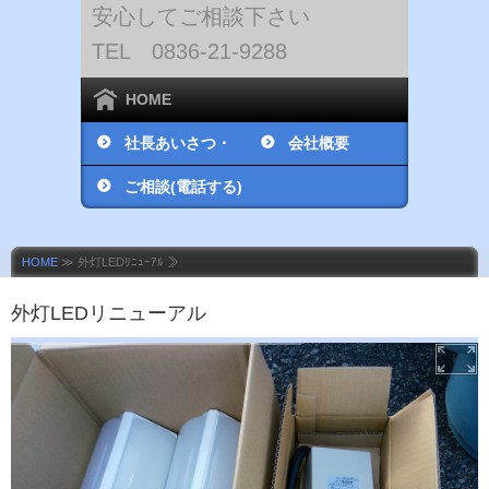
安心してご相談下さい
TEL 0836-21-9288
HOME
社長あいさつ・
会社概要
社員紹介
ご相談(電話する)
HOME
≫ 外灯LEDﾘﾆｭｰｱﾙ ≫
外灯LEDリニューアル