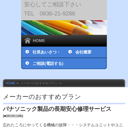
安心してご相談下さい
TEL 0836-21-9288
HOME
社長あいさつ・
会社概要
社員紹介
ご相談(電話する)
HOME
≫ メーカーのおすすめプラン ≫
メーカーのおすすめプラン
パナソニック製品の長期安心修理サービス
(■20191106)
忘れたころにやってくる機械の故障・・・システムユニットやユニ