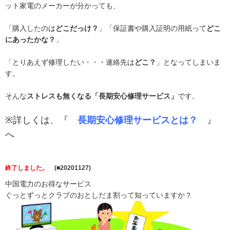
ット家電のメーカーが分かっても、
「購入したのは
どこだっけ？
」「保証書や購入証明の用紙って
どこ
にあったかな？
」
「とりあえず修理したい・・・連絡先は
どこ？
」となってしまいま
す。
そんな
ストレスも無くなる「長期安心修理サービス」
です。
※詳しくは、『
長期安心修理サービスとは？
』
へ
終了しました。
(■20201127)
中国電力のお得なサービス
ぐっとずっとクラブのおとしだま割って知っていますか？