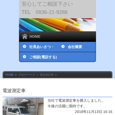
安心してご相談下さい
TEL 0836-21-9288
HOME
社長あいさつ・
会社概要
社員紹介
ご相談(電話する)
HOME
≫
ブログページ
≫ 電波測定車 ≫
電波測定車
当社で電波測定車を購入しました。
今後の活躍に期待です。
2018年11月13日 16:16