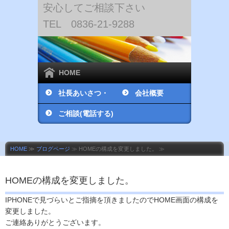
安心してご相談下さい
TEL 0836-21-9288
HOME
社長あいさつ・
会社概要
社員紹介
ご相談(電話する)
HOME
≫
ブログページ
≫ HOMEの構成を変更しました。 ≫
HOMEの構成を変更しました。
IPHONEで見づらいとご指摘を頂きましたのでHOME画面の構成を
変更しました。
ご連絡ありがとうございます。