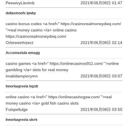
PeewivyLievimb
2021年06月08日 01:47
dollasmoofs lpwby
casino bonus codes <a href=" https://casinorealmoneydwq.com/
">real money casino </a> online casino
https://casinorealmoneydwq.com/
Orbireeinhizect
2021年06月08日 02:14
Accemeelula wmagg
casino games <a href=" https://onlinecasinos911.com/ ">online
gambling </a> slots for real money
imakidampiorymn
2021年06月08日 03:07
Innorbagreela hqzdt
online casino <a href=" https://onlinecasinogsw.com/ ">real
money casino </a> gold fish casino slots
Futspellulge
2021年06月08日 03:50
Innorbagreela ulxrk