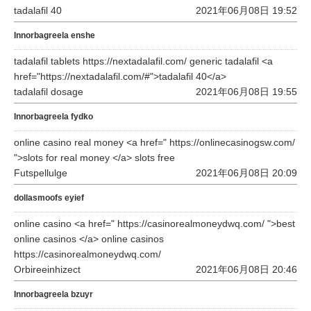
tadalafil 40
2021年06月08日 19:52
Innorbagreela enshe
tadalafil tablets https://nextadalafil.com/ generic tadalafil <a
href="https://nextadalafil.com/#">tadalafil 40</a>
tadalafil dosage
2021年06月08日 19:55
Innorbagreela fydko
online casino real money <a href=" https://onlinecasinogsw.com/
">slots for real money </a> slots free
Futspellulge
2021年06月08日 20:09
dollasmoofs eyief
online casino <a href=" https://casinorealmoneydwq.com/ ">best
online casinos </a> online casinos
https://casinorealmoneydwq.com/
Orbireeinhizect
2021年06月08日 20:46
Innorbagreela bzuyr