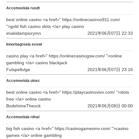
Accemeelula rusdt
best online casino <a href=" https://onlinecasinos911.com/
">gold fish casino slots </a> play casino
imakidampiorymn
2021年06月07日 22:33
Innorbagreela evswl
casino play <a href=" https://onlinecasinogsw.com/ ">online
gambling </a> casino blackjack
Futspellulge
2021年06月07日 23:16
Accemeelula uinxc
best online casino <a href=" https://playcasinovivo.com/ ">slots
free </a> online casino
BodehimeTheock
2021年06月08日 00:00
Accemeelula rdnal
big fish casino <a href=" https://casinogamesmv.com/ ">casino
games </a> online gambling