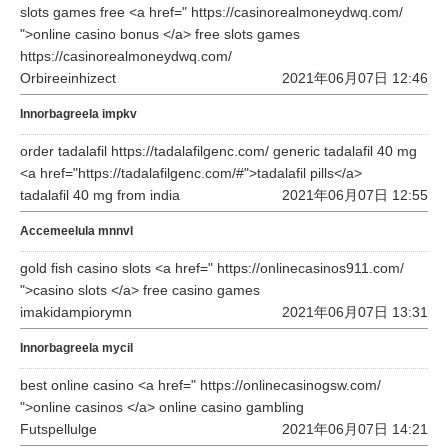
slots games free <a href=" https://casinorealmoneydwq.com/
">online casino bonus </a> free slots games
https://casinorealmoneydwq.com/
Orbireeinhizect
2021年06月07日 12:46
Innorbagreela impkv
order tadalafil https://tadalafilgenc.com/ generic tadalafil 40 mg
<a href="https://tadalafilgenc.com/#">tadalafil pills</a>
tadalafil 40 mg from india
2021年06月07日 12:55
Accemeelula mnnvl
gold fish casino slots <a href=" https://onlinecasinos911.com/
">casino slots </a> free casino games
imakidampiorymn
2021年06月07日 13:31
Innorbagreela mycil
best online casino <a href=" https://onlinecasinogsw.com/
">online casinos </a> online casino gambling
Futspellulge
2021年06月07日 14:21