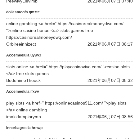
PeewivyLievimb
2021年06月07日 07:40
dollasmoofs qmztc
online gambling <a href=" https://casinorealmoneydwq.com/
">online casino bonus </a> slots games free
https://casinorealmoneydwq.com/
Orbireeinhizect
2021年06月07日 08:17
Accemeelula uywkr
slots online <a href=" https://playcasinovivo.com/ ">casino slots
</a> free slots games
BodehimeTheock
2021年06月07日 08:32
Accemeelula ifxvv
play slots <a href=" https://onlinecasinos911.com/ ">play slots
</a> online gambling
imakidampiorymn
2021年06月07日 08:56
Innorbagreela hrnwp