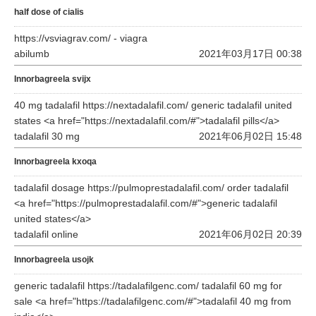
half dose of cialis
https://vsviagrav.com/ - viagra
abilumb
2021年03月17日 00:38
Innorbagreela svijx
40 mg tadalafil https://nextadalafil.com/ generic tadalafil united
states <a href="https://nextadalafil.com/#">tadalafil pills</a>
tadalafil 30 mg
2021年06月02日 15:48
Innorbagreela kxoqa
tadalafil dosage https://pulmoprestadalafil.com/ order tadalafil
<a href="https://pulmoprestadalafil.com/#">generic tadalafil
united states</a>
tadalafil online
2021年06月02日 20:39
Innorbagreela usojk
generic tadalafil https://tadalafilgenc.com/ tadalafil 60 mg for
sale <a href="https://tadalafilgenc.com/#">tadalafil 40 mg from