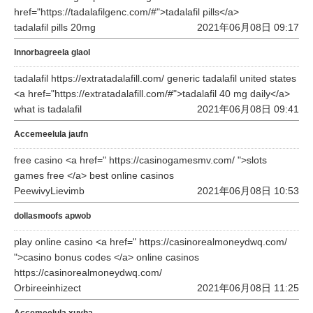
href="https://tadalafilgenc.com/#">tadalafil pills</a>
tadalafil pills 20mg
2021年06月08日 09:17
Innorbagreela glaol
tadalafil https://extratadalafill.com/ generic tadalafil united states
<a href="https://extratadalafill.com/#">tadalafil 40 mg daily</a>
what is tadalafil
2021年06月08日 09:41
Accemeelula jaufn
free casino <a href=" https://casinogamesmv.com/ ">slots
games free </a> best online casinos
PeewivyLievimb
2021年06月08日 10:53
dollasmoofs apwob
play online casino <a href=" https://casinorealmoneydwq.com/
">casino bonus codes </a> online casinos
https://casinorealmoneydwq.com/
Orbireeinhizect
2021年06月08日 11:25