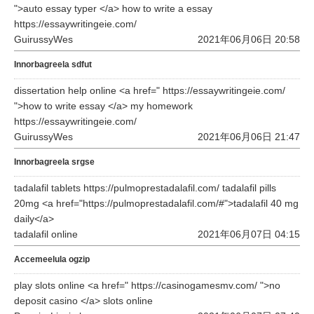
">auto essay typer </a> how to write a essay
https://essaywritingeie.com/
GuirussyWes
2021年06月06日 20:58
Innorbagreela sdfut
dissertation help online <a href=" https://essaywritingeie.com/
">how to write essay </a> my homework
https://essaywritingeie.com/
GuirussyWes
2021年06月06日 21:47
Innorbagreela srgse
tadalafil tablets https://pulmoprestadalafil.com/ tadalafil pills
20mg <a href="https://pulmoprestadalafil.com/#">tadalafil 40 mg
daily</a>
tadalafil online
2021年06月07日 04:15
Accemeelula ogzip
play slots online <a href=" https://casinogamesmv.com/ ">no
deposit casino </a> slots online