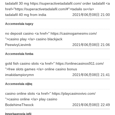
tadalafil 30 mg https://superactivetadalafil.com/ order tadalafil <a
href="https://superactivetadalafil.com/#">tadalis sx</a>
tadalafil 40 mg from india
2021年06月08日 21:00
Accemeelula tugxy
no deposit casino <a href=" https://casinogamesmv.com/
">casino play </a> casino blackjack
PeewivyLievimb
2021年06月08日 21:06
Accemeelula fonba
gold fish casino slots <a href=" https://onlinecasinos911.com/
">free slots games </a> online casino bonus
imakidampiorymn
2021年06月08日 21:41
Accemeelula oijbq
casino online slots <a href=" https://playcasinovivo.com/
">casino online </a> play casino
BodehimeTheock
2021年06月08日 22:49
Innorbagreela igfij