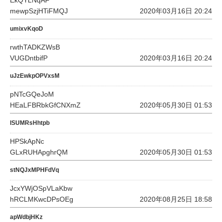
EkQYLNqAF
mewpSzjHTiFMQJ
2020年03月16日 20:24
umixvKqoD
rwthTADKZWsB
VUGDntbifP
2020年03月16日 20:24
uJzEwkpOPVxsM
pNTcGQeJoM
HEaLFBRbkGfCNXmZ
2020年05月30日 01:53
ISUMRsHhtpb
HPSkApNc
GLxRUHApghrQM
2020年05月30日 01:53
stNQJxMPHFdVq
JcxYWjOSpVLaKbw
hRCLMKwcDPsOEg
2020年08月25日 18:58
apWdbjHKz