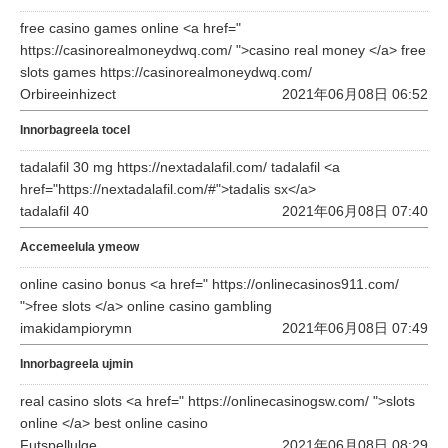
free casino games online <a href="
https://casinorealmoneydwq.com/ ">casino real money </a> free
slots games https://casinorealmoneydwq.com/
Orbireeinhizect
2021年06月08日 06:52
Innorbagreela tocel
tadalafil 30 mg https://nextadalafil.com/ tadalafil <a
href="https://nextadalafil.com/#">tadalis sx</a>
tadalafil 40
2021年06月08日 07:40
Accemeelula ymeow
online casino bonus <a href=" https://onlinecasinos911.com/
">free slots </a> online casino gambling
imakidampiorymn
2021年06月08日 07:49
Innorbagreela ujmin
real casino slots <a href=" https://onlinecasinogsw.com/ ">slots
online </a> best online casino
Futspellulge
2021年06月08日 08:29