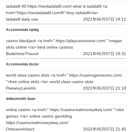
tadalafil 40 https://nextadalafil.com/ what is tadalafil <a
href="https://nextadalafil.com/#">buy tadalafil</a>
tadalafil daily use
2021年06月07日 19:12
Accemeelula rqnbg
casino blackjack <a href=" https://playcasinovivo.com/ ">vegas
slots online </a> best online casinos
BodehimeTheock
2021年06月07日 19:31
Accemeelula dszoc
world class casino slots <a href=" https://casinogamesmv.com/
">free online slots </a> world class casino slots
PeewivyLievimb
2021年06月07日 21:18
dollasmoofs liuae
online casino <a href=" https://casinorealmoneydwq.com/ ">slot
games </a> online casino gambling
https://casinorealmoneydwq.com/
Orbireeinhizect
2021年06月07日 21:45