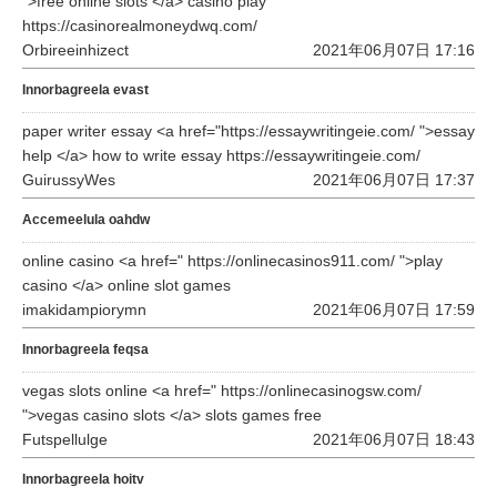
">free online slots </a> casino play
https://casinorealmoneydwq.com/
Orbireeinhizect
2021年06月07日 17:16
Innorbagreela evast
paper writer essay <a href="https://essaywritingeie.com/ ">essay
help </a> how to write essay https://essaywritingeie.com/
GuirussyWes
2021年06月07日 17:37
Accemeelula oahdw
online casino <a href=" https://onlinecasinos911.com/ ">play
casino </a> online slot games
imakidampiorymn
2021年06月07日 17:59
Innorbagreela feqsa
vegas slots online <a href=" https://onlinecasinogsw.com/
">vegas casino slots </a> slots games free
Futspellulge
2021年06月07日 18:43
Innorbagreela hoitv