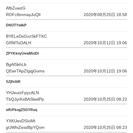
AfbZuwzG
ROFctbnmayJuQlI
2020年08月25日 18:58
DNOTYwlkP
BYELeDsGvzSkFTKC
GRMTsOALH
2020年10月12日 19:06
ZPYKknyUewMxiDI
BgAlSkhLb
QEwrTApZIgqjGoms
2020年10月12日 19:06
SZjfstbR
YHJeutzFpycALN
TbQJyrKsBASlwdPp
2020年10月25日 08:22
wfUFkogZSGYRuq
YXKUexDSIoMt
gUWhiZesdBpYQxm
2020年10月25日 08:23