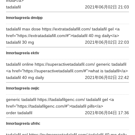
india</a>
tadalafil
2021年06月02日 21:03
Innorbagreela dmdpp
tadalafil max dose https://extratadalafill.com/ tadalafil gel <a
href="https://extratadalafill.com/#">tadalafil 40 mg daily</a>
tadalafil 30 mg
2021年06月02日 22:03
Innorbagreela ektlv
tadalafil online https://superactivetadalafil.com/ generic tadalafil
<a href="https://superactivetadalafil.com/#">what is tadalafil</a>
tadalafil 40 mg daily
2021年06月02日 22:42
Innorbagreela owjic
generic tadalafil https://tadalafilgenc.com/ tadalafil gel <a
href="https://tadalafilgenc.com/#">tadalafil pills</a>
order tadalafil
2021年06月04日 17:36
Innorbagreela ufnhc
tadalafil gel https://pulmoprestadalafil.com/ tadalafil 40 mg daily