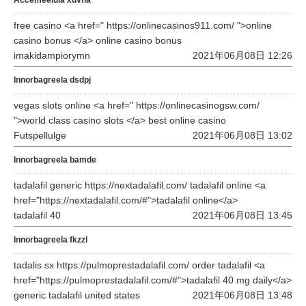
Accemeelula xuvha
free casino <a href=" https://onlinecasinos911.com/ ">online
casino bonus </a> online casino bonus
imakidampiorymn
2021年06月08日 12:26
Innorbagreela dsdpj
vegas slots online <a href=" https://onlinecasinogsw.com/
">world class casino slots </a> best online casino
Futspellulge
2021年06月08日 13:02
Innorbagreela bamde
tadalafil generic https://nextadalafil.com/ tadalafil online <a
href="https://nextadalafil.com/#">tadalafil online</a>
tadalafil 40
2021年06月08日 13:45
Innorbagreela fkzzl
tadalis sx https://pulmoprestadalafil.com/ order tadalafil <a
href="https://pulmoprestadalafil.com/#">tadalafil 40 mg daily</a>
generic tadalafil united states
2021年06月08日 13:48