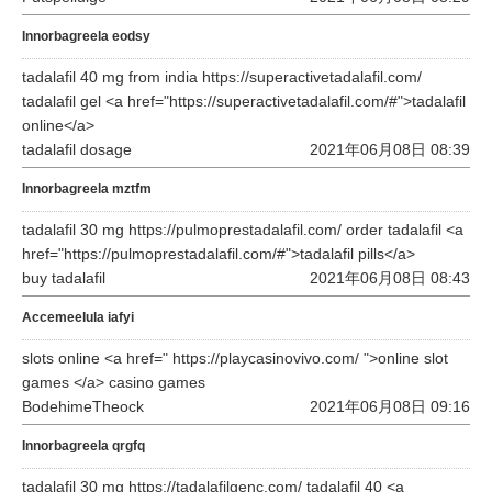
Innorbagreela eodsy
tadalafil 40 mg from india https://superactivetadalafil.com/
tadalafil gel <a href="https://superactivetadalafil.com/#">tadalafil
online</a>
tadalafil dosage
2021年06月08日 08:39
Innorbagreela mztfm
tadalafil 30 mg https://pulmoprestadalafil.com/ order tadalafil <a
href="https://pulmoprestadalafil.com/#">tadalafil pills</a>
buy tadalafil
2021年06月08日 08:43
Accemeelula iafyi
slots online <a href=" https://playcasinovivo.com/ ">online slot
games </a> casino games
BodehimeTheock
2021年06月08日 09:16
Innorbagreela qrgfq
tadalafil 30 mg https://tadalafilgenc.com/ tadalafil 40 <a