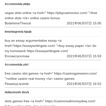
Accemeelula pldpz
vegas slots online <a href=" https://playcasinovivo.com/ ">free
online slots </a> online casino bonus
BodehimeTheock
2021年06月07日 15:05
Innorbagreela hjaqb
buy an essay argumentative essay <a
href="https://essaywritingeie.com/ ">buy essay paper </a> do
my homework https://essaywritingeie.com/
Enrowcryncmaw
2021年06月07日 15:59
Accemeelula yitrl
free casino slot games <a href=" https://casinogamesmv.com/
">online casino real money </a> casino games
PeewivyLievimb
2021年06月07日 16:52
dollasmoofs ibzvk
slots games free <a href=" https://casinorealmoneydwq.com/