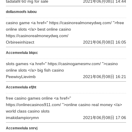
tadalafil 60 mg for sale
2021年06月08日 14:44
dollasmoofs iubou
casino game <a href=" https://casinorealmoneydwq.com/ ">free
online slots </a> best online casino
https://casinorealmoneydwq.com/
Orbireeinhizect
2021年06月08日 16:05
Accemeelula blqxc
slots games <a href=" https://casinogamesmv.com/ ">casino
online slots </a> big fish casino
PeewivyLievimb
2021年06月08日 16:21
Accemeelula efjht
free casino games online <a href="
https://onlinecasinos911.com/ ">online casino real money </a>
world class casino slots
imakidampiorymn
2021年06月08日 17:06
Accemeelula snrvj