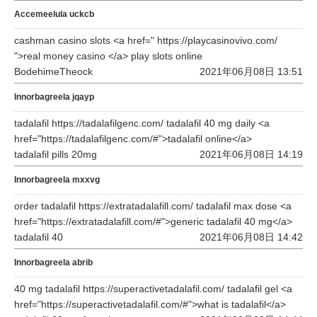
Accemeelula uckcb
cashman casino slots <a href=" https://playcasinovivo.com/
">real money casino </a> play slots online
BodehimeTheock
2021年06月08日 13:51
Innorbagreela jqayp
tadalafil https://tadalafilgenc.com/ tadalafil 40 mg daily <a
href="https://tadalafilgenc.com/#">tadalafil online</a>
tadalafil pills 20mg
2021年06月08日 14:19
Innorbagreela mxxvg
order tadalafil https://extratadalafill.com/ tadalafil max dose <a
href="https://extratadalafill.com/#">generic tadalafil 40 mg</a>
tadalafil 40
2021年06月08日 14:42
Innorbagreela abrib
40 mg tadalafil https://superactivetadalafil.com/ tadalafil gel <a
href="https://superactivetadalafil.com/#">what is tadalafil</a>