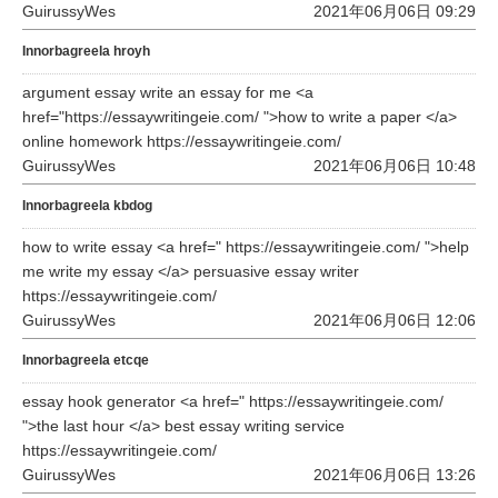
GuirussyWes
2021年06月06日 09:29
Innorbagreela hroyh
argument essay write an essay for me <a
href="https://essaywritingeie.com/ ">how to write a paper </a>
online homework https://essaywritingeie.com/
GuirussyWes
2021年06月06日 10:48
Innorbagreela kbdog
how to write essay <a href=" https://essaywritingeie.com/ ">help
me write my essay </a> persuasive essay writer
https://essaywritingeie.com/
GuirussyWes
2021年06月06日 12:06
Innorbagreela etcqe
essay hook generator <a href=" https://essaywritingeie.com/
">the last hour </a> best essay writing service
https://essaywritingeie.com/
GuirussyWes
2021年06月06日 13:26