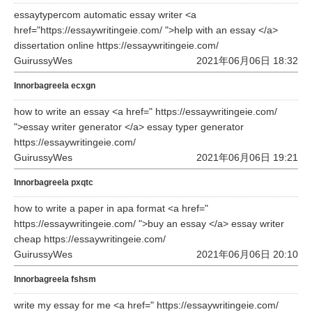
essaytypercom automatic essay writer <a
href="https://essaywritingeie.com/ ">help with an essay </a>
dissertation online https://essaywritingeie.com/
GuirussyWes
2021年06月06日 18:32
Innorbagreela ecxgn
how to write an essay <a href=" https://essaywritingeie.com/
">essay writer generator </a> essay typer generator
https://essaywritingeie.com/
GuirussyWes
2021年06月06日 19:21
Innorbagreela pxqtc
how to write a paper in apa format <a href="
https://essaywritingeie.com/ ">buy an essay </a> essay writer
cheap https://essaywritingeie.com/
GuirussyWes
2021年06月06日 20:10
Innorbagreela fshsm
write my essay for me <a href=" https://essaywritingeie.com/