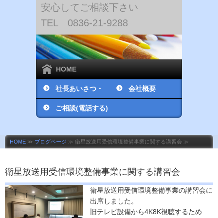
安心してご相談下さい
TEL 0836-21-9288
HOME
社長あいさつ・
会社概要
社員紹介
ご相談(電話する)
HOME
≫
ブログページ
≫ 衛星放送用受信環境整備事業に関する講習会 ≫
衛星放送用受信環境整備事業に関する講習会
衛星放送用受信環境整備事業の講習会に
出席しました。
旧テレビ設備から4K8K視聴するため