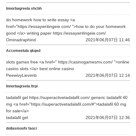
Innorbagreela xhcbh
do homework how to write essay <a
href="https://essaywritingeie.com/ ">how to do your homework
good </a> writing paper https://essaywritingeie.com/
Ominadraphind
2021年06月07日 11:46
Accemeelula qkqed
slots games free <a href=" https://casinogamesmv.com/ ">online
casino slots </a> best online casino
PeewivyLievimb
2021年06月07日 12:14
Innorbagreela ltrpi
tadalafil gel https://superactivetadalafil.com/ generic tadalafil 40
mg <a href="https://superactivetadalafil.com/#">tadalafil 60 mg
for sale</a>
tadalafil gel
2021年06月07日 12:36
dollasmoofs faocr