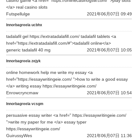
casino game <a href=" https://onlinecasinogsw.com/ ">play slots
</a> real casino slots
Futspellulge
2021年06月07日 09:49
Innorbagreela ucbhx
tadalafil gel https://extratadalafill.com/ tadalafil tablets <a
href="https://extratadalafill.com/#">tadalafil online</a>
generic tadalafil 40 mg
2021年06月07日 10:05
Innorbagreela zejyk
online homework help me write my essay <a
href="https://essaywritingeie.com/ ">how to write a good essay
</a> writing essay https://essaywritingeie.com/
Enrowcryncmaw
2021年06月07日 10:54
Innorbagreela vcsgm
persuasive essay writer <a href=" https://essaywritingeie.com/
">write my paper for me </a> essay typer
https://essaywritingeie.com/
GuirussyWes
2021年06月07日 11:36