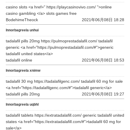
casino slots <a href=" https://playcasinovivo.com/ ">online
casino gambling </a> slots games free
BodehimeTheock
2021年06月08日 18:28
Innorbagreela unhui
tadalafil pills 20mg https://pulmoprestadalafil.com/ tadalafil
generic <a href="https://pulmoprestadalafil.com/#">generic
tadalafil united states</a>
tadalafil online
2021年06月08日 18:53
Innorbagreela xnimw
tadalafil 30 mg https://tadalafilgenc.com/ tadalafil 60 mg for sale
<a href="https://tadalafilgenc.com/#">tadalafil generic</a>
tadalafil pills 20mg
2021年06月08日 19:27
Innorbagreela uqbhl
tadalafil tablets https://extratadalafill.com/ generic tadalafil united
states <a href="https://extratadalafill.com/#">tadalafil 60 mg for
sale</a>