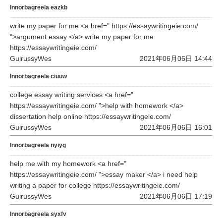
Innorbagreela eazkb
write my paper for me <a href=" https://essaywritingeie.com/
">argument essay </a> write my paper for me
https://essaywritingeie.com/
GuirussyWes
2021年06月06日 14:44
Innorbagreela ciuuw
college essay writing services <a href="
https://essaywritingeie.com/ ">help with homework </a>
dissertation help online https://essaywritingeie.com/
GuirussyWes
2021年06月06日 16:01
Innorbagreela nyiyg
help me with my homework <a href="
https://essaywritingeie.com/ ">essay maker </a> i need help
writing a paper for college https://essaywritingeie.com/
GuirussyWes
2021年06月06日 17:19
Innorbagreela syxfv