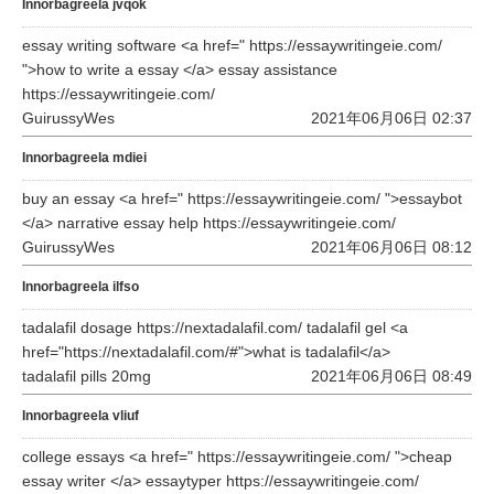
Innorbagreela jvqok
essay writing software <a href=" https://essaywritingeie.com/
">how to write a essay </a> essay assistance
https://essaywritingeie.com/
GuirussyWes
2021年06月06日 02:37
Innorbagreela mdiei
buy an essay <a href=" https://essaywritingeie.com/ ">essaybot
</a> narrative essay help https://essaywritingeie.com/
GuirussyWes
2021年06月06日 08:12
Innorbagreela ilfso
tadalafil dosage https://nextadalafil.com/ tadalafil gel <a
href="https://nextadalafil.com/#">what is tadalafil</a>
tadalafil pills 20mg
2021年06月06日 08:49
Innorbagreela vliuf
college essays <a href=" https://essaywritingeie.com/ ">cheap
essay writer </a> essaytyper https://essaywritingeie.com/