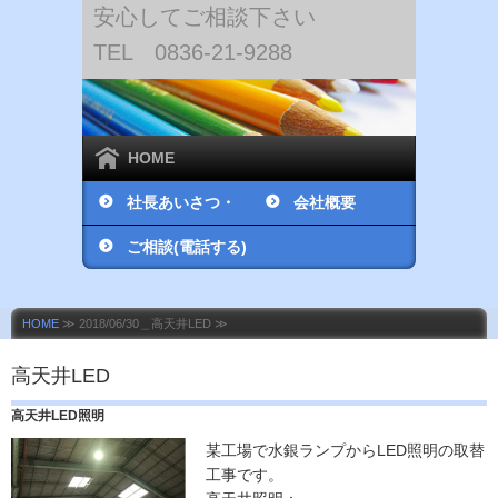
安心してご相談下さい
TEL 0836-21-9288
HOME
社長あいさつ・
会社概要
社員紹介
ご相談(電話する)
HOME
≫ 2018/06/30＿高天井LED ≫
高天井LED
高天井LED照明
某工場で水銀ランプからLED照明の取替
工事です。