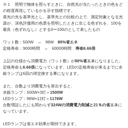
※１ 照明で物体を照らすときに、自然光が当たったときの色をど
の程度再現しているかを示す指標です。
昼光の光を基準光とし、基準光との比較の上で、測定対象となる光
源が、演色評価用の色票を照明したときに生じる色ずれを、100を
最良（色ずれなし）とする0〜100のとして表したもの
ワット数：500W → 98W
80%省エネ
定格寿命：9000時間 → 60000時間
寿命6.66倍
上記の仕様から消費電力（ワット数）が
80%省エネ
になりました。
定格寿命も
6.66倍
になっています。LEDの定格寿命が来るまでに水
銀ランプは6回の球交換する事になります。
また、台数より消費電力を算出すると、
水銀ランプ：500W×3灯＝
1500W
LEDランプ：98W×12灯＝
1176W
台数増設したにも関わらず
324Wの消費電力削減と21％の省エネ
に
なっています。
LEDランプは省エネ効果が期待できます。