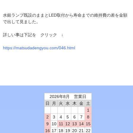
水銀ランプ既設のままとLED取付から寿命までの維持費の差を金額
で出して見ました。
詳しい事は下記を クリック ↓
https://matsudadengyou.com/046.html
2026年8月 営業日
日
月
火
水
木
金
土
1
2
3
4
5
6
7
8
9
10
11
12
13
14
15
16
17
18
19
20
21
22