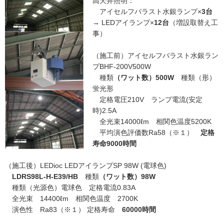
高天井照明：
アイセルフバラスト水銀ランプ×
3
台
→ LEDアイランプ×
12
台
（増設取替え工
事）
（施工前）アイセルフバラスト水銀ラン
プBHF-200V500W
種類
（ワット数）500W
種類（形）
蛍光形
定格電圧210V ランプ電流(安定
時)2.5A
全光束14000ℓm 相関色温度5200K
平均演色評価数Ra58（※１）
定格
寿命9000時間
（施工後）LEDioc LEDアイランプSP 98W (電球色)
LDRS98L-H-E39/HB
種類
（ワット数）98W
種類（光源色）電球色 定格電流0.83A
全光束 14400ℓm 相関色温度 2700K
演色性 Ra83（※１） 定格寿命
60000時間