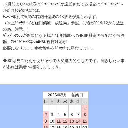
12月前より4K対応のﾊﾟﾗﾎﾞﾗｱﾝﾃﾅが設置されてる場合のﾊﾟﾗﾎﾞﾗｱﾝﾃﾅ～
ﾃﾚﾋﾞ直接続の場合は、
ﾁｭｰﾅｰ取付で5局の右旋円偏波の4K放送が見られます。
（※上ｷﾞｬﾗﾘｰ『右旋円偏波 放送局』参照、1局は2019/12から放送
の為、注意。）
ﾊﾟﾗﾎﾞﾗｱﾝﾃﾅが新規になる場合は各部屋への4K8K対応の分配器や分波
器、ﾃﾚﾋﾞｼﾞｬｯｸ等の4K8K視聴対応が
必要になります。参考資料をｷﾞｬﾗﾘｰに添付します。
4K8Kは見ごたえがありそうで大変魅力的なものです。聞きしたい事
があれば業者へ相談しましょう。
2026年8月 営業日
日
月
火
水
木
金
土
1
2
3
4
5
6
7
8
9
10
11
12
13
14
15
16
17
18
19
20
21
22