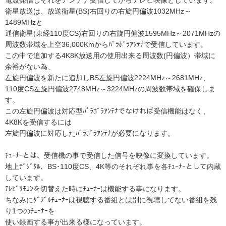
電波発信しそれをアンテナ受信してからテレビ映像としています。
衛星放送は、放送衛星(BS)右回りの右旋円偏波1032MHz～
1489MHzと
通信衛星(東経110度CS)右回りの右旋円偏波1595MHz～2071MHzの
周波数帯域を上空36,000Kmからﾊﾟﾗﾎﾞﾗｱﾝﾃﾅで受信しています。
この中で追加する4K8K放送用の使用出来る周波数(円偏波）帯域に
余裕がない為、
左旋円偏波を新たに追加しBS左旋円偏波2224MHz～2681MHz、
110度CS左旋円偏波2748MHz～3224MHzの周波数帯域を確保しま
す。
この左旋円偏波は対応型ﾊﾟﾗﾎﾞﾗｱﾝﾃﾅでなければ受信機能はなく、
4K8Kを受信するには
左旋円偏波に対応したﾊﾟﾗﾎﾞﾗｱﾝﾃﾅが必要になります。
ﾁｭｰﾅｰとは、受信機の事で受信した信号を映像に変換しています。
地上ﾃﾞｼﾞﾀﾙ、BS･110度CS、4K等のそれぞれ事を各ﾁｭｰﾅｰとして内蔵
しています。
ﾃﾚﾋﾞﾘﾓｺﾝを切替えた時にﾁｭｰﾅｰは機能する事になります。
ちなみにﾀﾞﾌﾞﾙﾁｭｰﾅｰは視聴する番組とは別に視聴してない番組を残
り1つのﾁｭｰﾅｰを
使い録画する事が出来る様になっています。