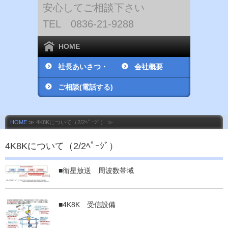
安心してご相談下さい
TEL 0836-21-9288
HOME
社長あいさつ・
会社概要
社員紹介
ご相談(電話する)
HOME
≫ 4K8Kについて（2/2ﾍﾟｰｼﾞ） ≫
4K8Kについて（2/2ﾍﾟｰｼﾞ）
■衛星放送 周波数帯域
■4K8K 受信設備