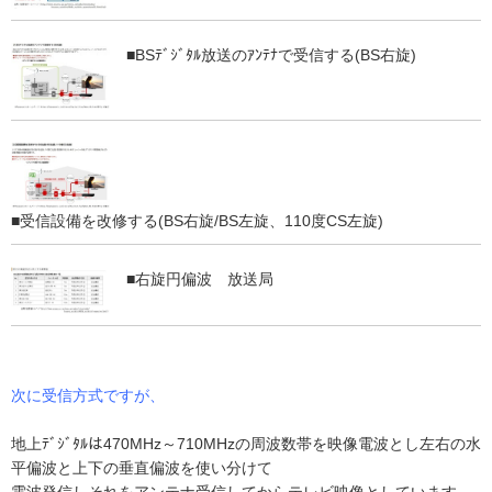
■BSﾃﾞｼﾞﾀﾙ放送のｱﾝﾃﾅで受信する(BS右旋)
■受信設備を改修する(BS右旋/BS左旋、110度CS左旋)
■右旋円偏波 放送局
次に受信方式ですが、
地上ﾃﾞｼﾞﾀﾙは470MHz～710MHzの周波数帯を映像電波とし左右の水
平偏波と上下の垂直偏波を使い分けて